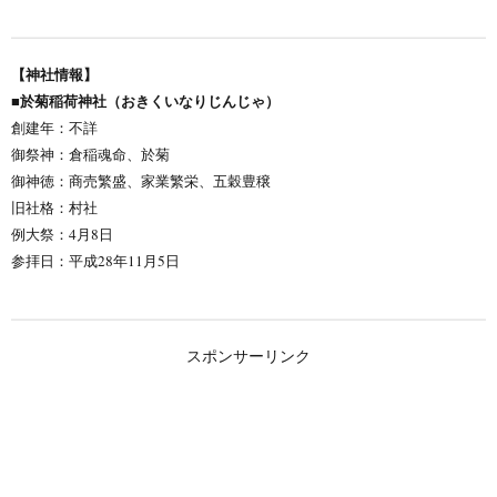
【神社情報】
■於菊稲荷神社（おきくいなりじんじゃ）
創建年：不詳
御祭神：倉稲魂命、於菊
御神徳：商売繁盛、家業繁栄、五穀豊穣
旧社格：村社
例大祭：4月8日
参拝日：平成28年11月5日
スポンサーリンク