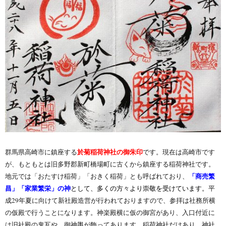
於菊稲荷神社の御朱印
群馬県高崎市に鎮座する
です。現在は高崎市です
が、もともとは旧多野郡新町橋場町に古くから鎮座する稲荷神社です。
地元では「おたすけ稲荷」「おきく稲荷」とも呼ばれており
、
「商売繁
平
昌」「家業繁栄」
の神
として、多くの方々より崇敬を受けています。
成29年夏に向けて新社殿造営が行われておりますので、参拝は社務所横
の仮殿で行うことになります。神楽殿横に仮の御宮があり、入口付近に
は旧社殿の鬼瓦や、御神輿が飾ってあります。稲荷神社だけあり、神社