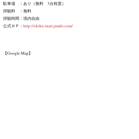
駐車場 ：あり（無料 3台程度）
拝観料 ：無料
拝観時間：境内自由
公式ＨＰ：
http://okiku-inari.jimdo.com/
【Google Map】