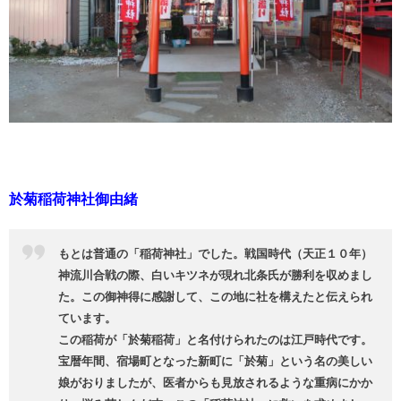
於菊稲荷神社御由緒
もとは普通の「稲荷神社」でした。戦国時代（天正１０年）
神流川合戦の際、白いキツネが現れ北条氏が勝利を収めまし
た。この御神得に感謝して、この地に社を構えたと伝えられ
ています。
この稲荷が「於菊稲荷」と名付けられたのは江戸時代です。
宝暦年間、宿場町となった新町に「於菊」という名の美しい
娘がおりましたが、医者からも見放されるような重病にかか