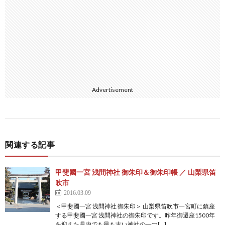
Advertisement
関連する記事
甲斐國一宮 浅間神社 御朱印＆御朱印帳 ／ 山梨県笛
吹市
2016.03.09
＜甲斐國一宮 浅間神社 御朱印＞ 山梨県笛吹市一宮町に鎮座
する甲斐國一宮 浅間神社の御朱印です。昨年御遷座1500年
を迎えた県内でも最も古い神社の一つ[…]