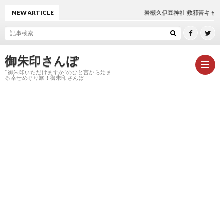
NEW ARTICLE
岩槻久伊豆神社 救邪苦キャンドルナイト限定御
御朱印さんぽ
“御朱印いただけますか”のひと言から始ま
る幸せめぐり旅！御朱印さんぽ
HOM
御
朱
神
印
社
お