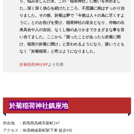
り、悩み苦しんだ末、この「稲荷神社」に救いを求めまし
た…深く深く信心を続けたところ、不思議に病はすっかり治
りました。その後、於菊は夢で「今後は人々の為に尽くすよ
うに」とのお告げを受け、稲荷神社の巫女となり、作物の出
来具合や人の吉凶、なくし物のありかまでさまざまな事を言
い当てました。ここから「困ったことがあったら於菊に聞
け、稲荷の於菊に聞け」と言われるようになり、誰いうとも
なく「於菊稲荷」と呼ぶようになりました。
於菊稲荷神社HP
より引用
於菊稲荷神社鎮座地
所在地 ：群馬県高崎市新町247
アクセス：JR高崎線新町駅下車 徒歩9分