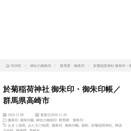
の
の
寺
限
基
御
の
定
御
礎
朱
御
御
朱
限
知
印
朱
朱
印
定
ト
神社の御朱印
群馬県 御朱印
於菊稲荷神社 御朱印・
識
HOME
印
印
帳
御
ピ
朱
ッ
於菊稲荷神社 御朱印・御朱印帳／
群馬県高崎市
印
ク
帳
2016.11.09
更新日2016.11.26
御朱印
御朱印帳
神社の御朱印
群馬県 御朱印
おきく稲荷
,
おたすけ稲荷
,
御朱印
,
御朱印帳
,
新町
,
於菊稲荷神社
,
神流
川合戦
,
随身門
,
高崎市