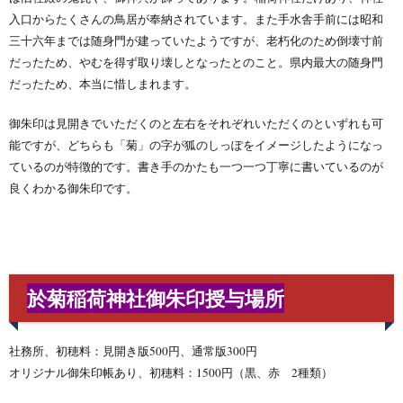
入口からたくさんの鳥居が奉納されています。また手水舎手前には昭和
三十六年までは随身門が建っていたようですが、老朽化のため倒壊寸前
だったため、やむを得ず取り壊しとなったとのこと。県内最大の随身門
だったため、本当に惜しまれます。
御朱印は見開きでいただくのと左右をそれぞれいただくのといずれも可
能ですが、どちらも「菊」の字が狐のしっぽをイメージしたようになっ
ているのが特徴的です。書き手のかたも一つ一つ丁寧に書いているのが
良くわかる御朱印です。
於菊稲荷神社御朱印授与場所
社務所、初穂料：見開き版500円、通常版300円
オリジナル御朱印帳あり、初穂料：1500円（黒、赤 2種類）