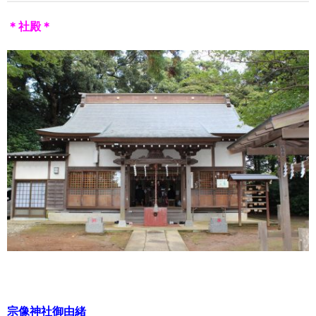
＊社殿＊
宗像神社御由緒