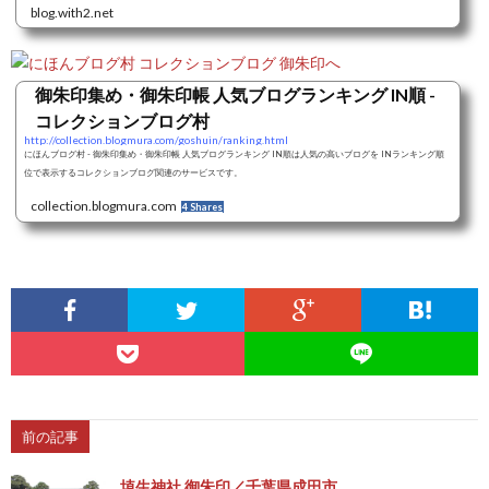
blog.with2.net
御朱印集め・御朱印帳 人気ブログランキング IN順 -
コレクションブログ村
http://collection.blogmura.com/goshuin/ranking.html
にほんブログ村 - 御朱印集め・御朱印帳 人気ブログランキング IN順は人気の高いブログを INランキング順
位で表示するコレクションブログ関連のサービスです。
collection.blogmura.com
4 Shares
前の記事
埴生神社 御朱印／千葉県成田市