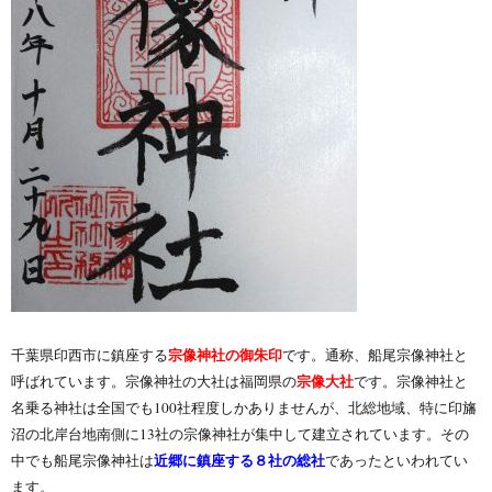
宗像神社の御朱印
千葉県印西市に鎮座する
です。通称、船尾宗像神社と
宗像大社
呼ばれています。宗像神社の大社は福岡県の
です。宗像神社と
名乗る神社は全国でも100社程度しかありませんが、北総地域、特に印旛
沼の北岸台地南側に13社の宗像神社が集中して建立されています。その
近郷に鎮座する８社の総社
中でも船尾宗像神社は
であったといわれてい
ます。