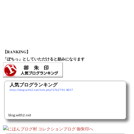
【RANKING】
「ぽちっ」としていただけると励みになります
人気ブログランキング
http://blog.with2.net/link.php?1762741:4857
blog.with2.net