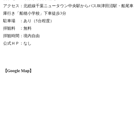
アクセス：北総線千葉ニュータウン中央駅からバスJR津田沼駅・船尾車
庫行き「船穂小学校」下車徒歩3分
駐車場 ：あり（5台程度）
拝観料 ：無料
拝観時間：境内自由
公式ＨＰ：なし
【Google Map】