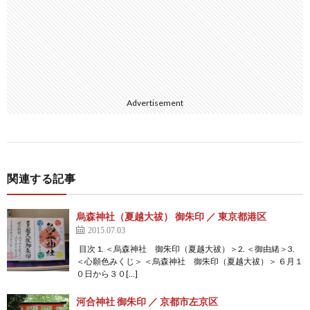
Advertisement
関連する記事
烏森神社（夏越大祓） 御朱印 ／ 東京都港区
2015.07.03
目次 1. ＜烏森神社 御朱印（夏越大祓）＞2. ＜御由緒＞3.
＜心願色みくじ＞ ＜烏森神社 御朱印（夏越大祓）＞ ６月１
０日から３０[…]
河合神社 御朱印 ／ 京都市左京区