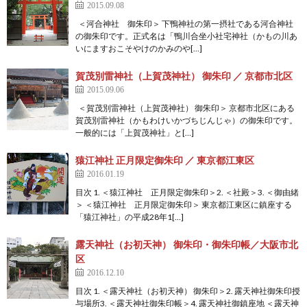
2015.09.08
＜河合神社 御朱印＞ 下鴨神社の第一摂社である河合神社
の御朱印です。正式名は「鴨川合坐小社宅神社（かもの川あ
いにますおこそやけのかみのや[…]
賀茂別雷神社（上賀茂神社） 御朱印 ／ 京都市北区
2015.09.06
＜賀茂別雷神社（上賀茂神社） 御朱印＞ 京都市北区にある
賀茂別雷神社（かもわけいかづちじんじゃ）の御朱印です。
一般的には「上賀茂神社」と[…]
猿江神社 正月限定御朱印 ／ 東京都江東区
2016.01.19
目次 1. ＜猿江神社 正月限定御朱印＞2. ＜社殿＞3. ＜御由緒
＞ ＜猿江神社 正月限定御朱印＞ 東京都江東区に鎮座する
「猿江神社」の平成28年1[…]
露天神社（お初天神） 御朱印・御朱印帳／大阪市北
区
2016.12.10
目次 1. ＜露天神社（お初天神） 御朱印＞2. 露天神社御朱印授
与場所3. ＜露天神社御朱印帳＞4. 露天神社御鎮座地 ＜露天神