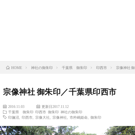
の
の
寺
限
基
御
の
定
御
礎
朱
御
御
朱
限
知
印
朱
朱
印
定
ト
神社の御朱印
千葉県 御朱印
印西市
宗像神社 
識
HOME
印
印
帳
御
ピ
朱
ッ
宗像神社 御朱印／千葉県印西市
印
ク
2016.11.03
更新日2017.11.12
千葉県 御朱印
印西市
御朱印
神社の御朱印
印旛沼
,
印西市
,
宗像大社
,
宗像神社
,
市杵嶋姫命
,
御朱印
帳