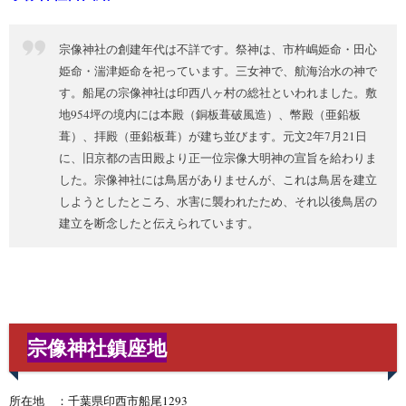
宗像神社の創建年代は不詳です。祭神は、市杵嶋姫命・田心
姫命・湍津姫命を祀っています。三女神で、航海治水の神で
す。船尾の宗像神社は印西八ヶ村の総社といわれました。敷
地954坪の境内には本殿（銅板葺破風造）、幣殿（亜鉛板
葺）、拝殿（亜鉛板葺）が建ち並びます。元文2年7月21日
に、旧京都の吉田殿より正一位宗像大明神の宣旨を給わりま
した。宗像神社には鳥居がありませんが、これは鳥居を建立
しようとしたところ、水害に襲われたため、それ以後鳥居の
建立を断念したと伝えられています。
宗像神社鎮座地
所在地 ：千葉県印西市船尾1293