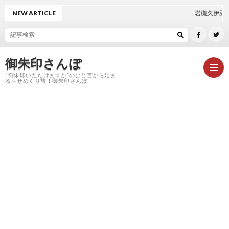
NEW ARTICLE
岩槻久伊豆神社 救邪苦キャン
御朱印さんぽ
“御朱印いただけますか”のひと言から始ま
る幸せめぐり旅！御朱印さんぽ
HOM
御
朱
神
印
社
お