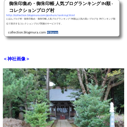
御朱印集め・御朱印帳 人気ブログランキング IN順 -
コレクションブログ村
http://collection.blogmura.com/goshuin/ranking.html
にほんブログ村 - 御朱印集め・御朱印帳 人気ブログランキング IN順は人気の高いブログを INランキング順
位で表示するコレクションブログ関連のサービスです。
collection.blogmura.com
4 Shares
＜神社画像＞