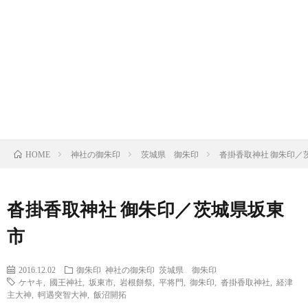
の
の
寺
限
基
御
の
定
御
礎
朱
御
御
朱
限
知
印
朱
朱
印
定
ト
神社の御朱印
茨城県 御朱印
沓掛香取神社 御朱印／
識
HOME
印
印
帳
御
ピ
朱
ッ
沓掛香取神社 御朱印／茨城県坂東
市
印
ク
帳
2016.12.02
御朱印
神社の御朱印
茨城県 御朱印
ケヤキ
,
國王神社
,
坂東市
,
岩根餅祭
,
平将門
,
御朱印
,
沓掛香取神社
,
経津
主大神
,
軻遇突智大神
,
飯沼開拓