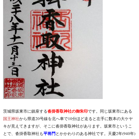
沓掛香取神社の御朱印
茨城県坂東市に鎮座する
です。同じ坂東市にある
国王神社
から県道20号線を北へ車で10分ほど走ると左手に数本の大ケヤ
キが見えてきますが、そこに沓掛香取神社があります。坂東市というこ
平将門
とで、沓掛香取神社も
とかかわりのある神社です。天慶2年(940年)