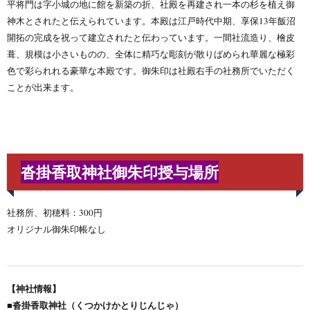
平将門は字小城の地に館を新築の折、社殿を再建され一本の杉を植え御
神木とされたと伝えられています。本殿は江戸時代中期、享保13年飯沼
開拓の完成を祝って建立されたと伝わっています。一間社流造り、檜皮
葺、規模は小さいものの、全体に精巧な彫刻が散りばめられ華麗な極彩
色で彩られれる豪華な本殿です。御朱印は社殿右手の社務所でいただく
ことが出来ます。
沓掛香取神社御朱印授与場所
社務所、初穂料：300円
オリジナル御朱印帳なし
【神社情報】
■沓掛香取神社（くつかけかとりじんじゃ）