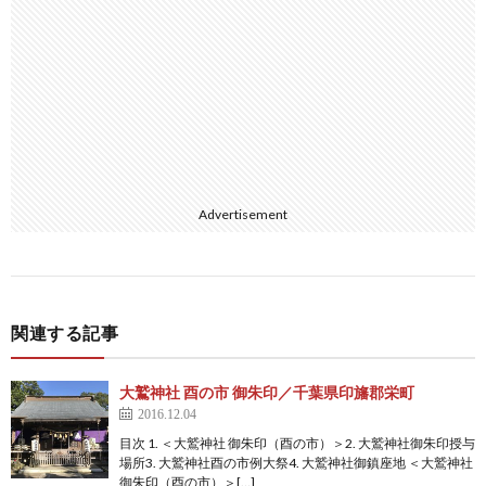
Advertisement
関連する記事
大鷲神社 酉の市 御朱印／千葉県印旛郡栄町
2016.12.04
目次 1. ＜大鷲神社 御朱印（酉の市）＞2. 大鷲神社御朱印授与
場所3. 大鷲神社酉の市例大祭4. 大鷲神社御鎮座地 ＜大鷲神社
御朱印（酉の市）＞[…]