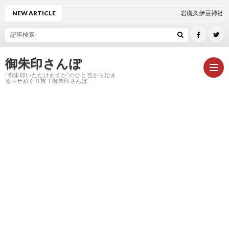
NEW ARTICLE
岩槻久伊豆神社 救邪苦キャンドルナ
御朱印さんぽ
“御朱印いただけますか”のひと言から始ま
る幸せめぐり旅！御朱印さんぽ
HOM
御
朱
神
印
社
お