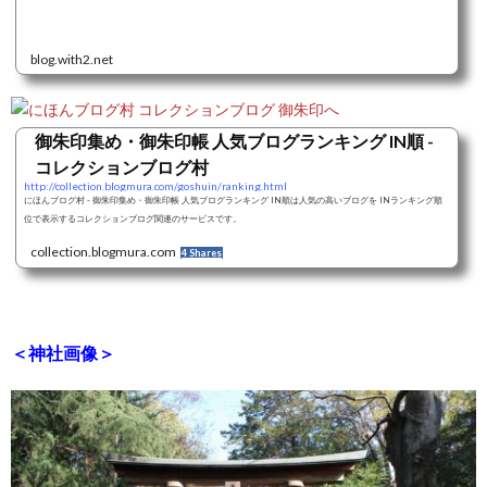
blog.with2.net
御朱印集め・御朱印帳 人気ブログランキング IN順 -
コレクションブログ村
http://collection.blogmura.com/goshuin/ranking.html
にほんブログ村 - 御朱印集め・御朱印帳 人気ブログランキング IN順は人気の高いブログを INランキング順
位で表示するコレクションブログ関連のサービスです。
collection.blogmura.com
4 Shares
＜神社画像＞