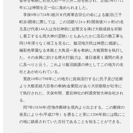
金幣を奉納し社領九石一斗三升二合を附され、正徳2年(1712
年)には神階を正一位に進められました。
享保9年(1724年)徳川８代将軍吉宗公の命による飯沼(三千
町歩)開発に際しては、この沼廻り24ヶ村(開発後31ヶ村)の名
主及び代表144人は当社神前に起誓文を捧げ大願成就を祈願
し着工するも我大神の霊験いともあらたかに流石の難工事も
同13年滞りなく竣工を見るに、飯沼地方民は神恩に感謝し、
極彩色華麗なる本殿と大鳥居一基を奉納し大報寶祭を執行し
た。その余興に於ける煙火打揚げは、連日連夜１週間の長き
に及べりと云う。これより飯沼鎮護の神としてこの地方の名
社とあがめられている。
寛政10年(1798年)この地方に疫病流行するに氏子及び近郷
より大般若経六百巻の奉納(金乗院)があり大祈願祭が社寺に
て執行された。
天保年間、愛宕神社の軻遇突智大神合祀され
る。
同7年(1836年)空海作断碑を境内より出土する。この断碑の
発見により今(平成27年）を遡ること実に1206年前には既にこ
の地に鎮座されていた古社であることを知ることができる。