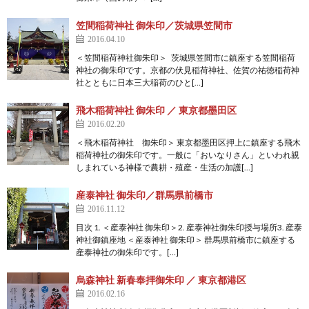
笠間稲荷神社 御朱印／茨城県笠間市
2016.04.10
＜笠間稲荷神社御朱印＞ 茨城県笠間市に鎮座する笠間稲荷
神社の御朱印です。京都の伏見稲荷神社、佐賀の祐徳稲荷神
社とともに日本三大稲荷のひと[…]
飛木稲荷神社 御朱印 ／ 東京都墨田区
2016.02.20
＜飛木稲荷神社 御朱印＞ 東京都墨田区押上に鎮座する飛木
稲荷神社の御朱印です。一般に「おいなりさん」といわれ親
しまれている神様で農耕・殖産・生活の加護[…]
産泰神社 御朱印／群馬県前橋市
2016.11.12
目次 1. ＜産泰神社 御朱印＞2. 産泰神社御朱印授与場所3. 産泰
神社御鎮座地 ＜産泰神社 御朱印＞ 群馬県前橋市に鎮座する
産泰神社の御朱印です。[…]
烏森神社 新春奉拝御朱印 ／ 東京都港区
2016.02.16