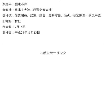
創建年：創建不詳
御祭神：
経津主大神、
軻遇突智大神
御神徳：産業開発、武道、勝負、農耕守護、防火、福富開運、病気平癒
旧社格：村社
例大祭：7月15日
参拝日：平成28年11月13日
スポンサーリンク