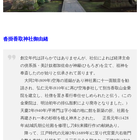
沓掛香取神社御由緒
創立年代は詳らかではありませんが、社伝によれば経津主命
の傍系孫・美計奴都加佐命が神籬(ひもろぎ)を立て、祖神を
奉斎したのが始りと伝承されて居ります。
大同2年(809年)空海の巡錫があり神社裏に十一面観音を勧
請され、弘仁元年(810年)に再び空海参社して別当香取山金乗
院を建立し、社僧を置き看行奉仕せしめられたと伝う。(この
金乗院は、明治初年の排仏殷釈により廃寺となりました。)
天慶2年(940年)平将門は字小城の地に館を新築の折、社殿を
再建され一本の杉樹を植え神木とされた。 正長元年(1428
年)結城氏朝公社殿を修理し刀剣(来國行作)の献納あり。
降って、江戸時代の元禄2年(1689年)に至り代官栗六右衛門