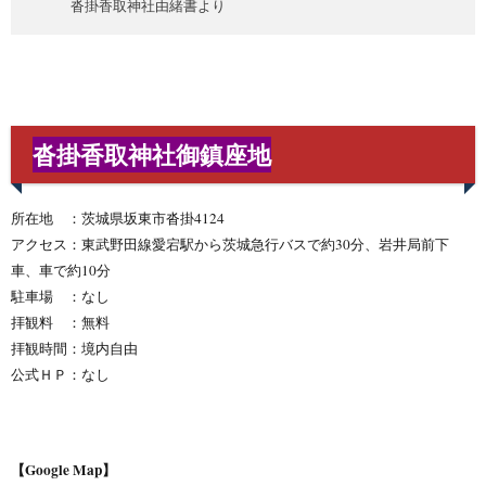
沓掛香取神社由緒書より
沓掛香取神社御鎮座地
所在地 ：茨城県坂東市沓掛4124
アクセス：東武野田線愛宕駅から茨城急行バスで約30分、岩井局前下
車、車で約10分
駐車場 ：なし
拝観料 ：無料
拝観時間：境内自由
公式ＨＰ：なし
【Google Map】