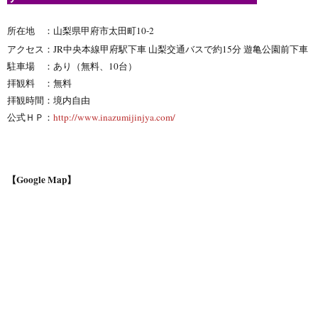
所在地 ：山梨県甲府市太田町10-2
アクセス：JR中央本線甲府駅下車 山梨交通バスで約15分 遊亀公園前下車
駐車場 ：あり（無料、10台）
拝観料 ：無料
拝観時間：境内自由
公式ＨＰ：
http://www.inazumijinjya.com/
【Google Map】