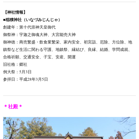
【神社情報】
■稲積神社（いなづみじんじゃ）
創建年：第十代崇神天皇御代
御祭神：宇迦之御魂大神、大宮能売大神
御神徳：商売繁盛・飲食業繁栄、家内安全、初宮詣、厄除、方位除、地
鎮祭など生活に関わる守護、地鎮祭、縁結び、良縁、結婚、学問成就、
合格祈願、交通安全、子宝、安産、開運
旧社格：郷社
例大祭：5月3日
参拝日：平成28年3月5日
＊社殿＊