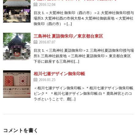
2016.12.04
目次 1. ＜大鷲神社 御朱印（酉の市）＞2. 大鷲神社御朱印授与
場所3. 大鷲神社酉の市例大祭4. 大鷲神社御鎮座地 ＜大鷲神社
御朱印（酉の市）＞[…]
三島神社 夏詣御朱印／東京都台東区
2016.07.07
目次 1. ＜三島神社 夏詣御朱印＞2. 三島神社夏詣御朱印授与場
所3. 三島神社鎮座地 ＜三島神社 夏詣御朱印＞ 東京都台東区
下谷に鎮座する三島神社[…]
相川七瀬デザイン御朱印帳
2016.01.25
＜相川七瀬デザイン御朱印帳＞ ＊相川七瀬デザイン御朱印帳
ピンク＊ ＊相川七瀬デザイン御朱印帳 白＊ 鹿島神宮とのコ
ラボということで、鹿[…]
コメントを書く