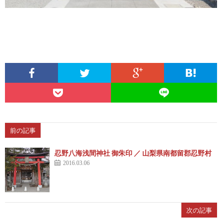
前の記事
忍野八海浅間神社 御朱印 ／ 山梨県南都留郡忍野村
2016.03.06
次の記事