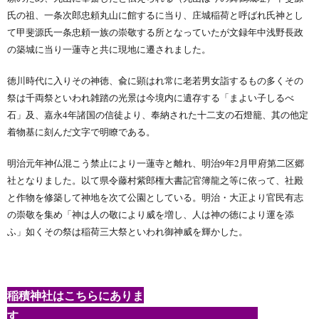
氏の祖、一条次郎忠頼丸山に館するに当り、庄城稲荷と呼ばれ氏神とし
て甲斐源氏一条忠頼一族の崇敬する所となっていたが文録年中浅野長政
の築城に当り一蓮寺と共に現地に遷されました。
徳川時代に入りその神徳、兪に顕はれ常に老若男女詣するもの多くその
祭は千両祭といわれ雑踏の光景は今境内に遺存する「まよい子しるべ
石」及、嘉永4年諸国の信徒より、奉納された十二支の石燈籠、其の他定
着物基に刻んだ文字で明瞭である。
明治元年神仏混こう禁止により一蓮寺と離れ、明治9年2月甲府第二区郷
社となりました。以て県令藤村紫郎権大書記官簿龍之等に依って、社殿
と作物を修築して神地を次て公園としている。明治・大正より官民有志
の崇敬を集め「神は人の敬により威を増し、人は神の徳により運を添
ふ」如くその祭は稲荷三大祭といわれ御神威を輝かした。
稲積神社はこちらにありま
す