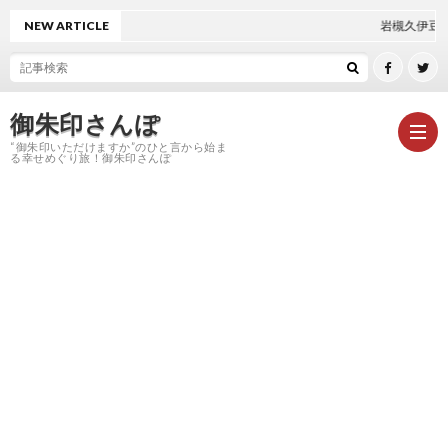
NEW ARTICLE
岩槻久伊豆神社 救邪苦キャンド
御朱印さんぽ
“御朱印いただけますか”のひと言から始ま
る幸せめぐり旅！御朱印さんぽ
HOM
御
朱
神
印
社
お