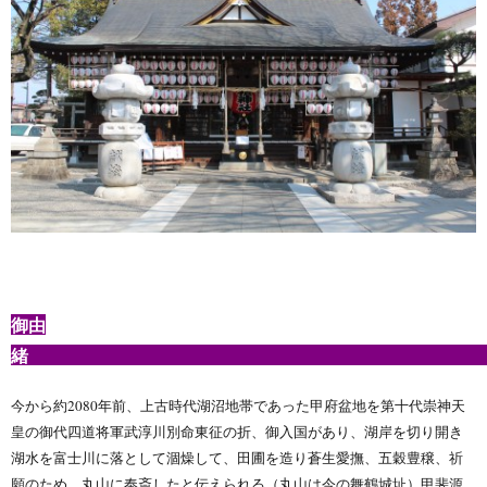
御由
今から約2080年前、上古時代湖沼地帯であった甲府盆地を第十代崇神天
皇の御代四道将軍武淳川別命東征の折、御入国があり、湖岸を切り開き
湖水を富士川に落として涸燥して、田圃を造り蒼生愛撫、五穀豊穣、祈
願のため、丸山に奉斎したと伝えられる（丸山は今の舞鶴城址）甲斐源