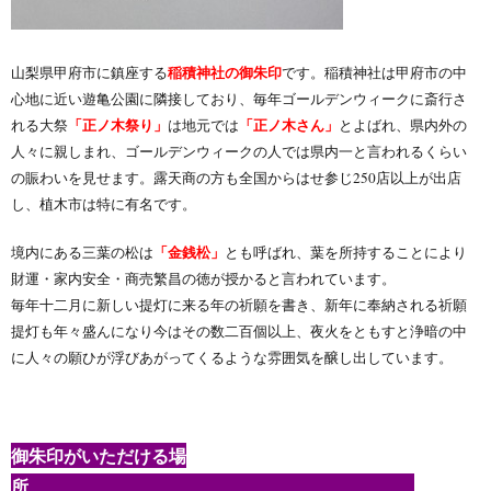
稲積神社の御朱印
山梨県甲府市に鎮座する
です。稲積神社は甲府市の中
心地に近い遊亀公園に隣接しており、毎年ゴールデンウィークに斎行さ
「正ノ木祭り」
「正ノ木さん」
れる大祭
は地元では
とよばれ、県内外の
人々に親しまれ、ゴールデンウィークの人では県内一と言われるくらい
の賑わいを見せます。露天商の方も全国からはせ参じ250店以上が出店
し、植木市は特に有名です。
「金銭松」
境内にある三葉の松は
とも呼ばれ、葉を所持することにより
財運・家内安全・商売繁昌の徳が授かると言われています。
毎年十二月に新しい提灯に来る年の祈願を書き、新年に奉納される祈願
提灯も年々盛んになり今はその数二百個以上、夜火をともすと浄暗の中
に人々の願ひが浮びあがってくるような雰囲気を醸し出しています。
御朱印がいただける場
所