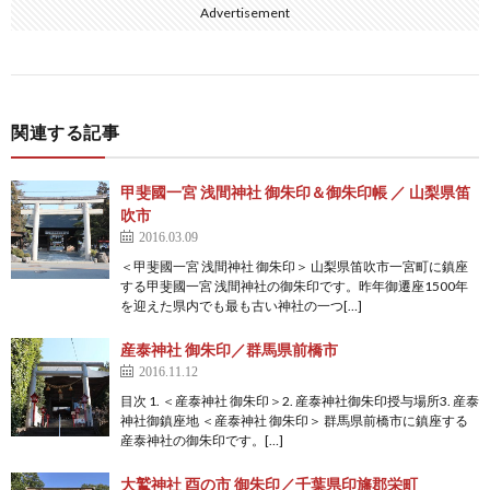
Advertisement
関連する記事
甲斐國一宮 浅間神社 御朱印＆御朱印帳 ／ 山梨県笛
吹市
2016.03.09
＜甲斐國一宮 浅間神社 御朱印＞ 山梨県笛吹市一宮町に鎮座
する甲斐國一宮 浅間神社の御朱印です。昨年御遷座1500年
を迎えた県内でも最も古い神社の一つ[…]
産泰神社 御朱印／群馬県前橋市
2016.11.12
目次 1. ＜産泰神社 御朱印＞2. 産泰神社御朱印授与場所3. 産泰
神社御鎮座地 ＜産泰神社 御朱印＞ 群馬県前橋市に鎮座する
産泰神社の御朱印です。[…]
大鷲神社 酉の市 御朱印／千葉県印旛郡栄町