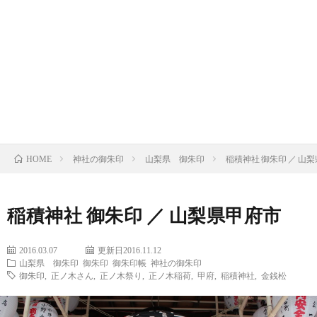
の
の
寺
限
基
御
の
定
御
礎
朱
御
御
朱
限
知
印
朱
朱
印
定
ト
神社の御朱印
山梨県 御朱印
稲積神社 御朱印 ／ 山
識
HOME
印
印
帳
御
ピ
朱
ッ
稲積神社 御朱印 ／ 山梨県甲府市
印
ク
2016.03.07
更新日2016.11.12
山梨県 御朱印
御朱印
御朱印帳
神社の御朱印
御朱印
,
正ノ木さん
,
正ノ木祭り
,
正ノ木稲荷
,
甲府
,
稲積神社
,
金銭松
帳