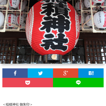
＜稲積神社 御朱印＞