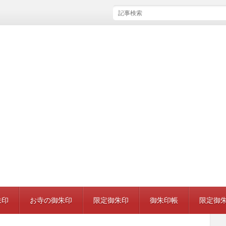
岩槻久伊豆神社 救邪苦キャンドルナイト限定御朱
朱印
お寺の御朱印
限定御朱印
御朱印帳
限定御