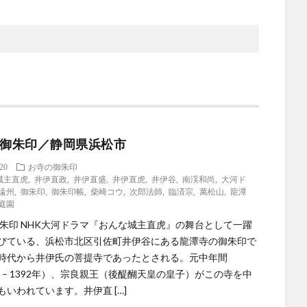
 御朱印／静岡県浜松市
.20
お寺の御朱印
城主直虎
,
井伊直政
,
井伊直盛
,
井伊直虎
,
井伊谷
,
南渓和尚
,
大河ド
遠州
,
御朱印
,
御朱印帳
,
柴崎コウ
,
次郎法師
,
臨済宗
,
萬松山
,
龍潭
庭園
御朱印 NHK大河ドラマ『おんな城主直虎』の舞台として一躍
びている、浜松市北区引佐町井伊谷にある龍潭寺の御朱印で
時代から井伊氏の菩提寺であったとされる。元中年間
年 – 1392年）、宗良親王（後醍醐天皇の皇子）がこの寺を中
もいわれています。井伊直 […]