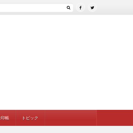
印 ／ 埼玉県さいたま市
朱印帳
トピック