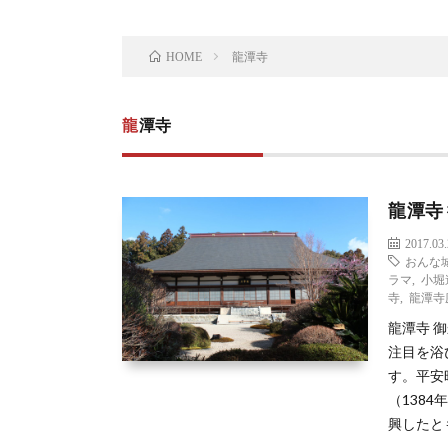
龍潭寺
HOME
龍潭寺
龍潭寺
2017.03
おんな
ラマ
,
小堀
寺
,
龍潭寺
龍潭寺 
注目を浴
す。平安
（1384
興したと