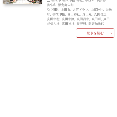
御朱印
御朱印帳
神社の御朱印
長野県
御朱印
限定御朱印
NHK
,
上田市
,
大河ドラマ
,
山家神社
,
御朱
印
,
御朱印帳
,
眞田神社
,
真田丸
,
真田信之
,
真田幸村
,
真田幸隆
,
真田昌幸
,
真田町
,
真田
相伝六社
,
真田神社
,
長野県
,
限定御朱印
続きを読む