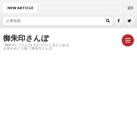
NEW ARTICLE
岩槻久伊豆神社
御朱印さんぽ
“御朱印いただけますか”のひと言から始ま
る幸せめぐり旅！御朱印さんぽ
HOM
御
朱
神
印
社
お