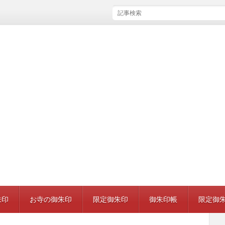
岩槻久伊豆神社 救邪苦キャンドルナイト限定御朱印
朱印
お寺の御朱印
限定御朱印
御朱印帳
限定御