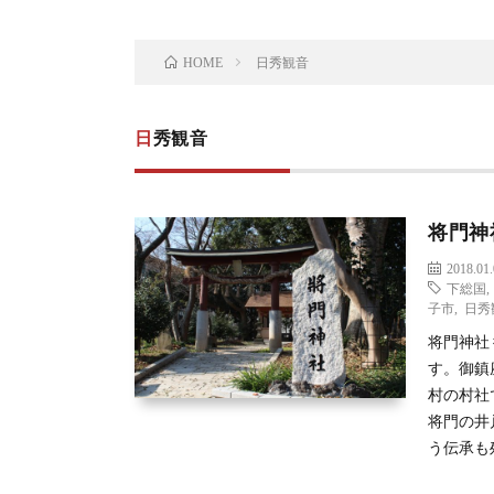
日秀観音
HOME
日秀観音
将門神
2018.01
下総国
子市
,
日秀
将門神社
す。御鎮
村の村社
将門の井
う伝承も