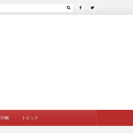
 ／ 埼玉県さいたま市
朱印帳
トピック