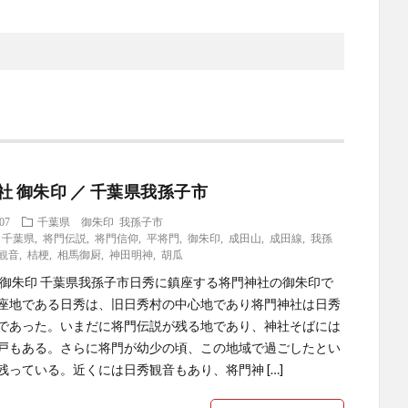
社 御朱印 ／ 千葉県我孫子市
.07
千葉県 御朱印
我孫子市
,
千葉県
,
将門伝説
,
将門信仰
,
平将門
,
御朱印
,
成田山
,
成田線
,
我孫
観音
,
桔梗
,
相馬御厨
,
神田明神
,
胡瓜
 御朱印 千葉県我孫子市日秀に鎮座する将門神社の御朱印で
座地である日秀は、旧日秀村の中心地であり将門神社は日秀
であった。いまだに将門伝説が残る地であり、神社そばには
戸もある。さらに将門が幼少の頃、この地域で過ごしたとい
残っている。近くには日秀観音もあり、将門神 […]