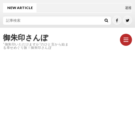
NEW ARTICLE
岩槻久伊豆神社
御朱印さんぽ
“御朱印いただけますか”のひと言から始ま
る幸せめぐり旅！御朱印さんぽ
HOM
御
朱
神
印
社
お