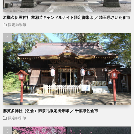
岩槻久伊豆神社 救邪苦キャンドルナイト限定御朱印 ／ 埼玉県さいたま市
限定御朱印
麻賀多神社（佐倉）御祭礼限定御朱印 ／ 千葉県佐倉市
限定御朱印