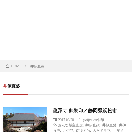
の
の
寺
限
基
御
の
定
御
礎
朱
御
御
朱
限
知
印
朱
朱
印
定
ト
井伊直盛
識
HOME
印
印
帳
御
ピ
朱
ッ
井伊直盛
印
ク
龍潭寺 御朱印／静岡県浜松市
帳
2017.03.20
お寺の御朱印
おんな城主直虎
,
井伊直政
,
井伊直盛
,
井伊
直虎
,
井伊谷
,
南渓和尚
,
大河ドラマ
,
小堀遠