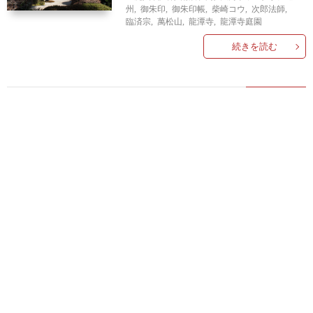
州
,
御朱印
,
御朱印帳
,
柴崎コウ
,
次郎法師
,
臨済宗
,
萬松山
,
龍潭寺
,
龍潭寺庭園
続きを読む