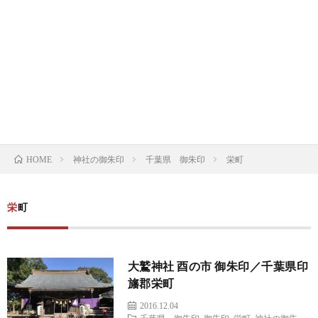
の
の
寺
限
基
御
の
定
御
礎
朱
御
御
朱
限
知
印
朱
朱
印
定
ト
神社の御朱印
千葉県 御朱印
栄町
識
HOME
印
印
帳
御
ピ
朱
ッ
栄町
印
ク
大鷲神社 酉の市 御朱印／千葉県印
帳
旛郡栄町
2016.12.04