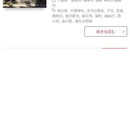
千葉県 御朱印
御朱印
栄町
神社の御朱
印
例大祭
,
大鷲神社
,
天乃日鷲命
,
子宝
,
安食
,
御朱印
,
徳川家光
,
春日局
,
栄町
,
縁結び
,
酉
の市
,
金の鷲
,
魂生大明神
続きを読む