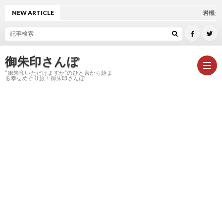
NEW ARTICLE
岩槻久伊豆神社
御朱印さんぽ
“御朱印いただけますか”のひと言から始ま
る幸せめぐり旅！御朱印さんぽ
HOM
御
朱
神
印
社
お