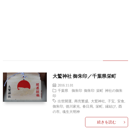
大鷲神社 御朱印／千葉県栄町
2016.11.01
千葉県 御朱印
御朱印
栄町
神社の御朱
印
出世開運
,
商売繁盛
,
大鷲神社
,
子宝
,
安食
,
御朱印
,
徳川家光
,
春日局
,
栄町
,
縁結び
,
酉
の市
,
魂生大明神
続きを読む