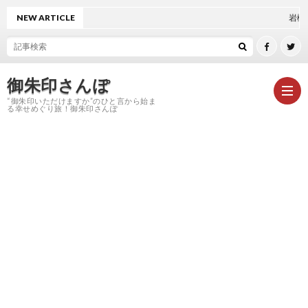
NEW ARTICLE
岩槻久伊豆神社
御朱印さんぽ
“御朱印いただけますか”のひと言から始ま
る幸せめぐり旅！御朱印さんぽ
HOM
御
朱
神
印
社
お