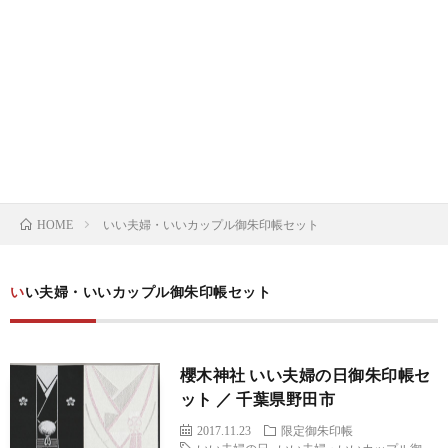
の
の
寺
限
基
御
の
定
御
礎
朱
御
御
朱
限
知
印
朱
朱
印
定
ト
いい夫婦・いいカップル御朱印帳セット
識
HOME
印
印
帳
御
ピ
朱
ッ
いい夫婦・いいカップル御朱印帳セット
印
ク
櫻木神社 いい夫婦の日御朱印帳セ
帳
ット ／ 千葉県野田市
2017.11.23
限定御朱印帳