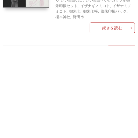
いい夫婦の日
,
いい夫婦・いいカップル御
朱印帳セット
,
イザナギノミコト
,
イザナミノ
ミコト
,
御朱印
,
御朱印帳
,
御朱印帳バック
,
櫻木神社
,
野田市
続きを読む